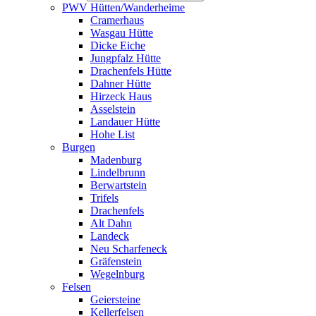
PWV Hütten/Wanderheime
Cramerhaus
Wasgau Hütte
Dicke Eiche
Jungpfalz Hütte
Drachenfels Hütte
Dahner Hütte
Hirzeck Haus
Asselstein
Landauer Hütte
Hohe List
Burgen
Madenburg
Lindelbrunn
Berwartstein
Trifels
Drachenfels
Alt Dahn
Landeck
Neu Scharfeneck
Gräfenstein
Wegelnburg
Felsen
Geiersteine
Kellerfelsen