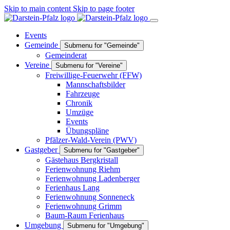
Skip to main content
Skip to page footer
Events
Gemeinde
Submenu for "Gemeinde"
Gemeinderat
Vereine
Submenu for "Vereine"
Freiwillige-Feuerwehr (FFW)
Mannschaftsbilder
Fahrzeuge
Chronik
Umzüge
Events
Übungspläne
Pfälzer-Wald-Verein (PWV)
Gastgeber
Submenu for "Gastgeber"
Gästehaus Bergkristall
Ferienwohnung Riehm
Ferienwohnung Ladenberger
Ferienhaus Lang
Ferienwohnung Sonneneck
Ferienwohnung Grimm
Baum-Raum Ferienhaus
Umgebung
Submenu for "Umgebung"