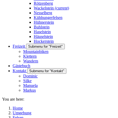
Rötzenberg
Wackelstein
(current)
Nesselberg
Kühhungerfelsen
Hühnerstein
Buhlstein
Haselstein
Häuselstein
Hockerstein
Freizeit
Submenu for "Freizeit"
Mountainbiken
Klettern
Wandern
Gästebuch
Kontakt
Submenu for "Kontakt"
Dominic
Silke
Manuela
Markus
You are here:
Home
Umgebung
Felsen