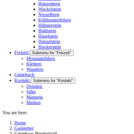
Rötzenberg
Wackelstein
Nesselberg
Kühhungerfelsen
Hühnerstein
Buhlstein
Haselstein
Häuselstein
Hockerstein
Freizeit
Submenu for "Freizeit"
Mountainbiken
Klettern
Wandern
Gästebuch
Kontakt
Submenu for "Kontakt"
Dominic
Silke
Manuela
Markus
You are here:
Home
Gastgeber
Gästehaus Bergkristall