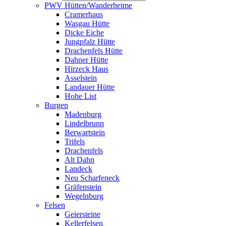
PWV Hütten/Wanderheime
Cramerhaus
Wasgau Hütte
Dicke Eiche
Jungpfalz Hütte
Drachenfels Hütte
Dahner Hütte
Hirzeck Haus
Asselstein
Landauer Hütte
Hohe List
Burgen
Madenburg
Lindelbrunn
Berwartstein
Trifels
Drachenfels
Alt Dahn
Landeck
Neu Scharfeneck
Gräfenstein
Wegelnburg
Felsen
Geiersteine
Kellerfelsen