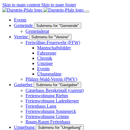
Skip to main content
Skip to page footer
Events
Gemeinde
Submenu for "Gemeinde"
Gemeinderat
Vereine
Submenu for "Vereine"
Freiwillige-Feuerwehr (FFW)
Mannschaftsbilder
Fahrzeuge
Chronik
Umzüge
Events
Übungspläne
Pfälzer-Wald-Verein (PWV)
Gastgeber
Submenu for "Gastgeber"
Gästehaus Bergkristall
(current)
Ferienwohnung Riehm
Ferienwohnung Ladenberger
Ferienhaus Lang
Ferienwohnung Sonneneck
Ferienwohnung Grimm
Baum-Raum Ferienhaus
Umgebung
Submenu for "Umgebung"