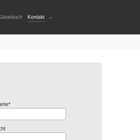
(current)
Gästebuch
Kontakt
mgebung"
menu for "Freizeit"
Submenu for "Kontakt"
ame
*
cht