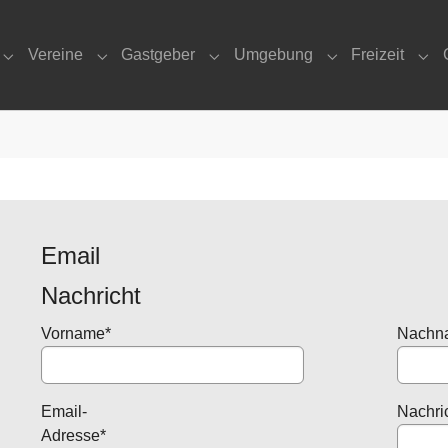
Vereine
Gastgeber
Umgebung
Freizeit
Submenu for "Gemeinde"
Submenu for "Vereine"
Submenu for "Gastgeber"
Submenu for "U
Sub
Email
Nachricht
Vorname
*
Nachn
Email-
Nachri
Adresse
*